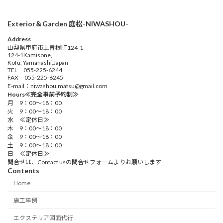
Exterior＆Garden 庭松-NIWASHOU-
Address
山梨県甲府市上曽根町124-1
124-1Kamisone,
Kofu, Yamanashi,Japan
TEL 055-225-6244
FAX 055-225-6245
E-mail：niwashou.matsu@gmail.com
Hours≪完全事前予約制≫
月 9：00～18：00
火 9：00～18：00
水 ≪定休日≫
木 9：00～18：00
金 9：00～18：00
土 9：00～18：00
日 ≪定休日≫
問合せは、Contact usの問合せフォームよりお願いします
Contents
Home
施工事例
エクステリア図面代行