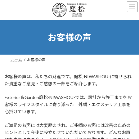
コ
ナ
ン
ビ
テ
ゲ
ン
ー
ツ
シ
へ
ョ
お客様の声
ス
ン
キ
に
ッ
移
プ
動
ホーム
お客様の声
お客様の声は、私たちの財産です。庭松-NIWASHOU-に寄せられ
た貴重なご意見・ご感想の一部をご紹介します。
Exterior＆Garden庭松-NIWASHOU-では、設計から施工までをお
客様のライフスタイルに寄り添った 外構・エクステリア工事を
心掛けています。
ご満足のお声には大変励まされ、ご指摘のお声には改善のための
ヒントとして今後に役立たせていただいております。どんなお声